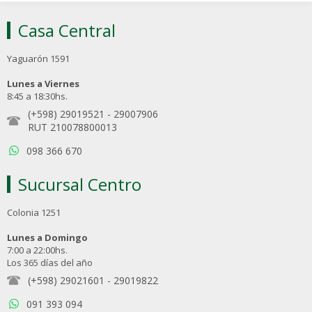
Casa Central
Yaguarón 1591
Lunes a Viernes
8:45 a 18:30hs.
(+598) 29019521
-
29007906
RUT 210078800013
098 366 670
Sucursal Centro
Colonia 1251
Lunes a Domingo
7:00 a 22:00hs.
Los 365 días del año
(+598) 29021601
-
29019822
091 393 094