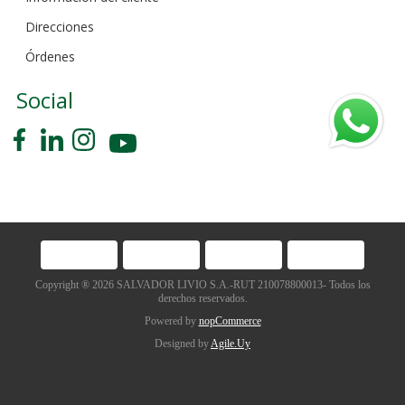
Direcciones
Órdenes
Social
Copyright ® 2026 SALVADOR LIVIO S.A.-RUT 210078800013- Todos los
derechos reservados.
Powered by
nopCommerce
Designed by
Agile.Uy