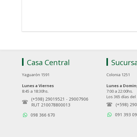
Casa Central
Sucursa
Yaguarón 1591
Colonia 1251
Lunes a Viernes
Lunes a Domi
8:45 a 18:30hs.
7:00 a 22:00hs.
Los 365 días del
(+598) 29019521
-
29007906
(+598) 29
RUT 210078800013
091 393 0
098 366 670