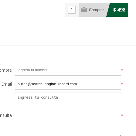
$ 498
ombre
*
Email
*
nsulta
*