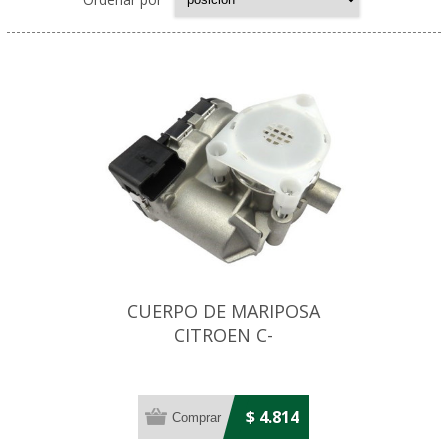
CUERPO DE MARIPOSA
CITROEN C-
ELYSEE/PEUGEOT 301/308
1.6
$ 4.814