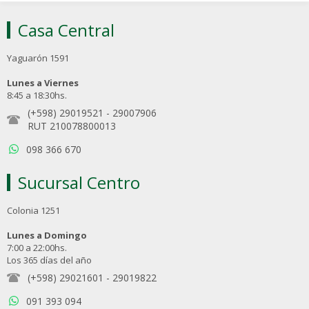
Casa Central
Yaguarón 1591
Lunes a Viernes
8:45 a 18:30hs.
(+598) 29019521
-
29007906
RUT 210078800013
098 366 670
Sucursal Centro
Colonia 1251
Lunes a Domingo
7:00 a 22:00hs.
Los 365 días del año
(+598) 29021601
-
29019822
091 393 094