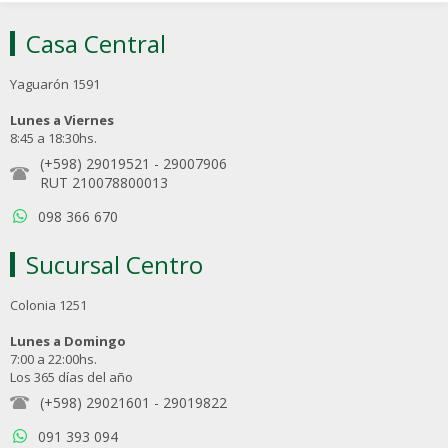
Casa Central
Yaguarón 1591
Lunes a Viernes
8:45 a 18:30hs.
(+598) 29019521
-
29007906
RUT 210078800013
098 366 670
Sucursal Centro
Colonia 1251
Lunes a Domingo
7:00 a 22:00hs.
Los 365 días del año
(+598) 29021601
-
29019822
091 393 094