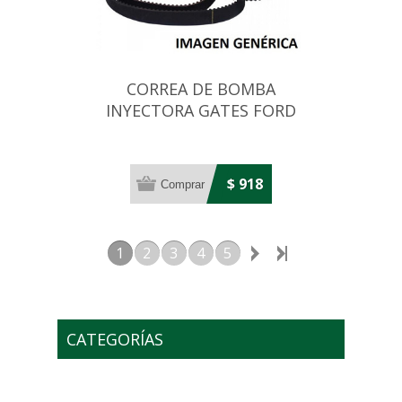
CORREA DE BOMBA
INYECTORA GATES FORD
ESCORT 1.8D 85X22
$ 918
1
2
3
4
5
CATEGORÍAS