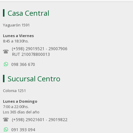
Casa Central
Yaguarón 1591
Lunes a Viernes
8:45 a 18:30hs.
(+598) 29019521
-
29007906
RUT 210078800013
098 366 670
Sucursal Centro
Colonia 1251
Lunes a Domingo
7:00 a 22:00hs.
Los 365 días del año
(+598) 29021601
-
29019822
091 393 094