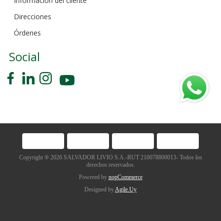
Información del cliente
Direcciones
Órdenes
Social
Copyright ® 2026 SALVADOR LIVIO S.A.-RUT 210078800013- Todos los
derechos reservados.
Powered by
nopCommerce
Designed by
Agile.Uy