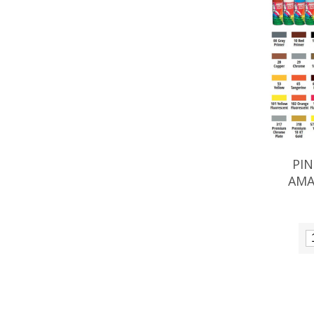
PI
AMA