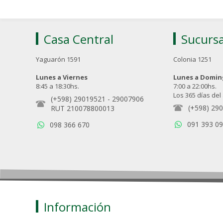
Casa Central
Sucursa
Yaguarón 1591
Colonia 1251
Lunes a Viernes
Lunes a Domi
8:45 a 18:30hs.
7:00 a 22:00hs.
Los 365 días del
(+598) 29019521
-
29007906
(+598) 29
RUT 210078800013
091 393 0
098 366 670
Información