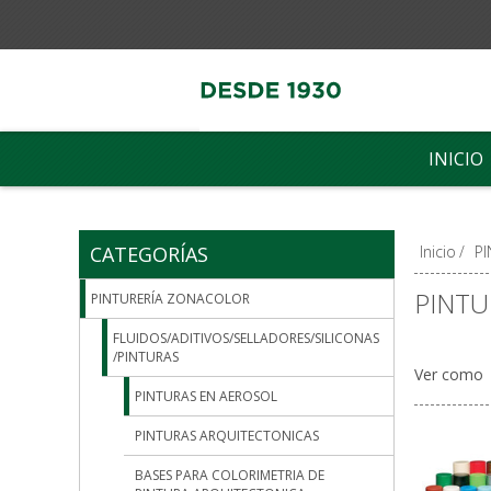
INICIO
CATEGORÍAS
Inicio
/
P
PINTU
PINTURERÍA ZONACOLOR
FLUIDOS/ADITIVOS/SELLADORES/SILICONAS
/PINTURAS
Ver como
PINTURAS EN AEROSOL
PINTURAS ARQUITECTONICAS
BASES PARA COLORIMETRIA DE