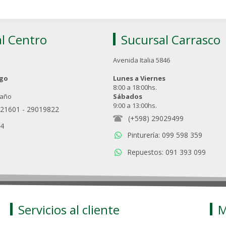
l Centro
Sucursal Carrasco
Avenida Italia 5846
ngo
Lunes a Viernes
8:00 a 18:00hs.
 año
Sábados
9:00 a 13:00hs.
021601
-
29019822
(+598) 29029499
94
Pinturería: 099 598 359
Repuestos: 091 393 099
Servicios al cliente
M