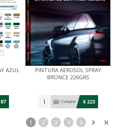
AY AZUL
PINTURA AEROSOL SPRAY
BRONCE 226GRS
187
$ 223
1
2
3
4
5