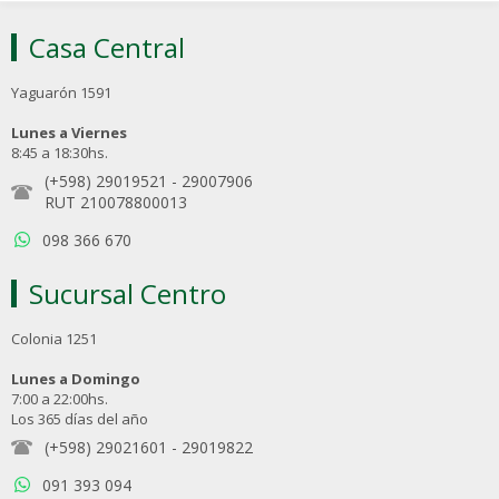
Casa Central
Yaguarón 1591
Lunes a Viernes
8:45 a 18:30hs.
(+598) 29019521
-
29007906
RUT 210078800013
098 366 670
Sucursal Centro
Colonia 1251
Lunes a Domingo
7:00 a 22:00hs.
Los 365 días del año
(+598) 29021601
-
29019822
091 393 094