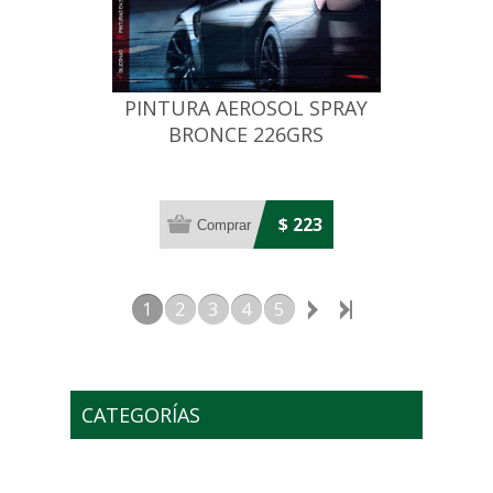
PINTURA AEROSOL SPRAY
BRONCE 226GRS
$ 223
1
2
3
4
5
CATEGORÍAS