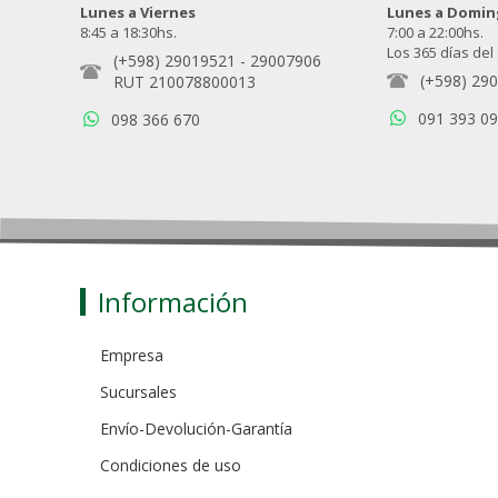
Lunes a Viernes
Lunes a Domi
8:45 a 18:30hs.
7:00 a 22:00hs.
Los 365 días del
(+598) 29019521
-
29007906
(+598) 29
RUT 210078800013
091 393 0
098 366 670
Información
Empresa
Sucursales
Envío-Devolución-Garantía
Condiciones de uso