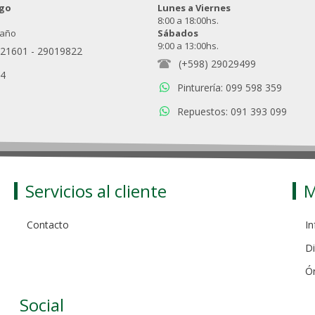
ngo
Lunes a Viernes
8:00 a 18:00hs.
 año
Sábados
9:00 a 13:00hs.
021601
-
29019822
(+598) 29029499
94
Pinturería: 099 598 359
Repuestos: 091 393 099
Servicios al cliente
M
Contacto
In
Di
Ó
Social