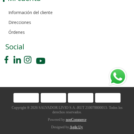
Información del cliente
Direcciones
Órdenes
Social
Copyright ® 2026 SALVADOR LIVIO S.A.-RUT 210078800013- Todos los
derechos reservados.
Powered by
nopCommerce
Designed by
Agile.Uy