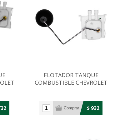
UE
FLOTADOR TANQUE
ROLET
COMBUSTIBLE CHEVROLET
CORSA 1.0/1.4/1.8
732
$ 932