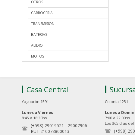
OTROS
CARROCERIA
TRANSMISION
BATERIAS
AUDIO
MOTOS
Casa Central
Sucursa
Yaguarón 1591
Colonia 1251
Lunes a Viernes
Lunes a Domi
8:45 a 18:30hs.
7:00 a 22:00hs.
Los 365 días del
(+598) 29019521
-
29007906
(+598) 29
RUT 210078800013