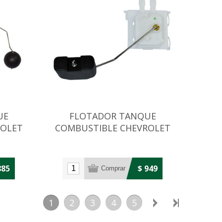
UE
FLOTADOR TANQUE
ROLET
COMBUSTIBLE CHEVROLET
LANTE
CORSA CLASSIC/CELTA
885
$ 949
1
2
3
4
5