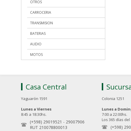
OTROS
CARROCERIA
TRANSMISION
BATERIAS
AUDIO
MOTOS
Casa Central
Sucursa
Yaguarón 1591
Colonia 1251
Lunes a Viernes
Lunes a Domi
8:45 a 18:30hs.
7:00 a 22:00hs.
Los 365 días del
(+598) 29019521
-
29007906
(+598) 29
RUT 210078800013