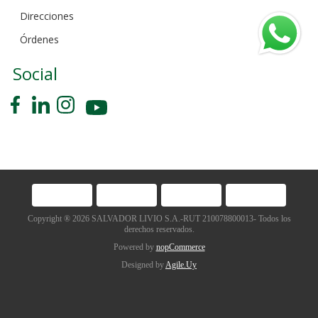
Direcciones
Órdenes
Social
Copyright ® 2026 SALVADOR LIVIO S.A.-RUT 210078800013- Todos los
derechos reservados.
Powered by
nopCommerce
Designed by
Agile.Uy