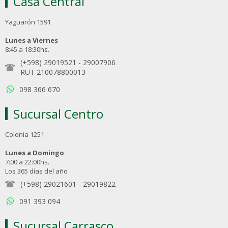
Casa Central
Yaguarón 1591
Lunes a Viernes
8:45 a 18:30hs.
(+598) 29019521
-
29007906
RUT 210078800013
098 366 670
Sucursal Centro
Colonia 1251
Lunes a Domingo
7:00 a 22:00hs.
Los 365 días del año
(+598) 29021601
-
29019822
091 393 094
Sucursal Carrasco