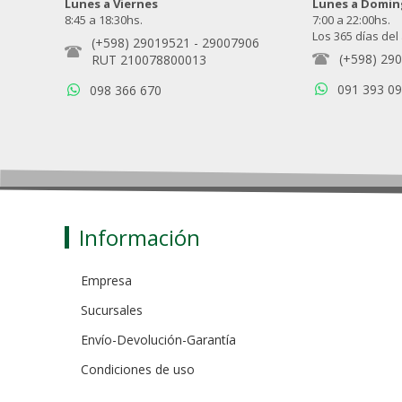
Lunes a Viernes
Lunes a Domi
8:45 a 18:30hs.
7:00 a 22:00hs.
Los 365 días del
(+598) 29019521
-
29007906
(+598) 29
RUT 210078800013
091 393 0
098 366 670
Información
Empresa
Sucursales
Envío-Devolución-Garantía
Condiciones de uso