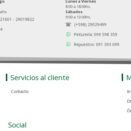
ngo
Lunes a Viernes
8:00 a 18:00hs.
 año
Sábados
9:00 a 13:00hs.
021601
-
29019822
(+598) 29029499
94
Pinturería: 099 598 359
Repuestos: 091 393 099
Servicios al cliente
M
Contacto
In
Di
Ó
Social