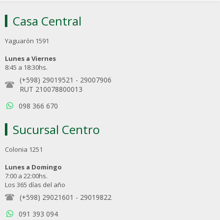
Casa Central
Yaguarón 1591
Lunes a Viernes
8:45 a 18:30hs.
(+598) 29019521
-
29007906
RUT 210078800013
098 366 670
Sucursal Centro
Colonia 1251
Lunes a Domingo
7:00 a 22:00hs.
Los 365 días del año
(+598) 29021601
-
29019822
091 393 094