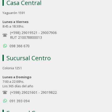
Casa Central
Yaguarón 1591
Lunes a Viernes
8:45 a 18:30hs.
(+598) 29019521
-
29007906
RUT 210078800013
098 366 670
Sucursal Centro
Colonia 1251
Lunes a Domingo
7:00 a 22:00hs.
Los 365 días del año
(+598) 29021601
-
29019822
091 393 094