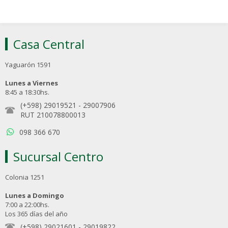
Casa Central
Yaguarón 1591
Lunes a Viernes
8:45 a 18:30hs.
(+598) 29019521
-
29007906
RUT 210078800013
098 366 670
Sucursal Centro
Colonia 1251
Lunes a Domingo
7:00 a 22:00hs.
Los 365 días del año
(+598) 29021601
-
29019822