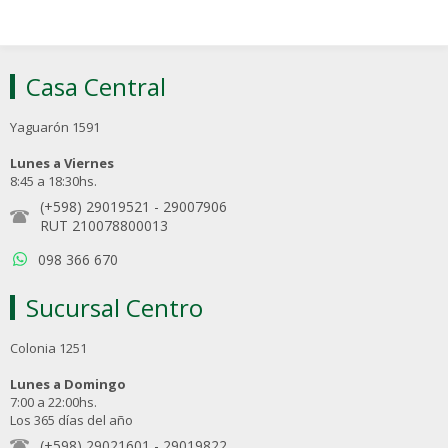
Casa Central
Yaguarón 1591
Lunes a Viernes
8:45 a 18:30hs.
(+598) 29019521
-
29007906
RUT 210078800013
098 366 670
Sucursal Centro
Colonia 1251
Lunes a Domingo
7:00 a 22:00hs.
Los 365 días del año
(+598) 29021601
-
29019822