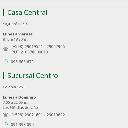
Casa Central
Yaguarón 1591
Lunes a Viernes
8:45 a 18:30hs.
(+598) 29019521
-
29007906
RUT 210078800013
098 366 670
Sucursal Centro
Colonia 1251
Lunes a Domingo
7:00 a 22:00hs.
Los 365 días del año
(+598) 29021601
-
29019822
091 393 094