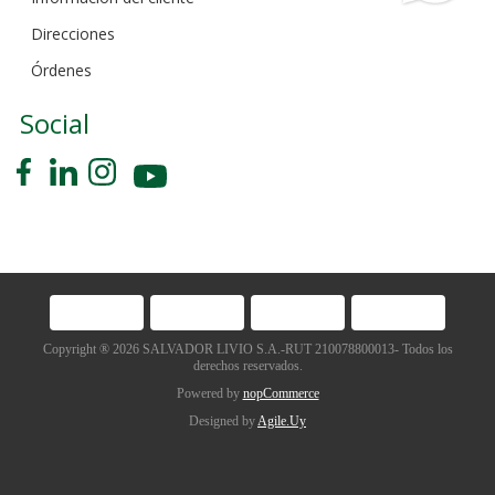
Direcciones
Órdenes
Social
Copyright ® 2026 SALVADOR LIVIO S.A.-RUT 210078800013- Todos los
derechos reservados.
Powered by
nopCommerce
Designed by
Agile.Uy