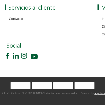
Servicios al cliente
M
Contacto
In
Di
Ó
Social
 LIVIO S.A.-RUT 210078800013- Todos los derechos reservados.
Powered by
nopComm