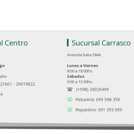
l Centro
Sucursal Carrasco
Avenida Italia 5846
ngo
Lunes a Viernes
8:00 a 18:00hs.
 año
Sábados
9:00 a 13:00hs.
021601
-
29019822
(+598) 29029499
94
Pinturería: 099 598 359
Repuestos: 091 393 099