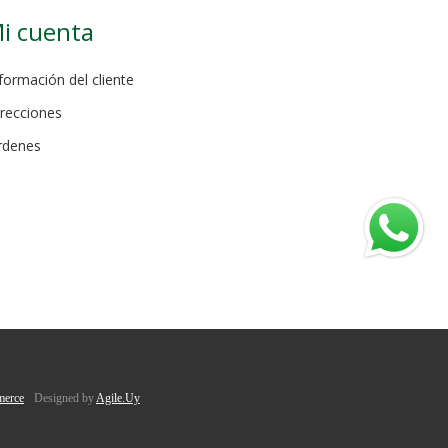
i cuenta
formación del cliente
recciones
rdenes
erce
Designed by
Agile.Uy