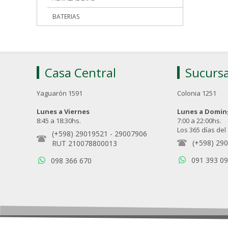
BATERIAS
Casa Central
Sucursa
Yaguarón 1591
Colonia 1251
Lunes a Viernes
Lunes a Domi
8:45 a 18:30hs.
7:00 a 22:00hs.
Los 365 días del
(+598) 29019521
-
29007906
(+598) 29
RUT 210078800013
091 393 0
098 366 670