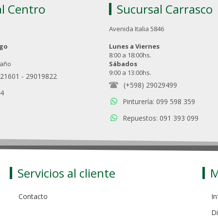
l Centro
Sucursal Carrasco
Avenida Italia 5846
ngo
Lunes a Viernes
8:00 a 18:00hs.
 año
Sábados
9:00 a 13:00hs.
021601
-
29019822
(+598) 29029499
94
Pinturería: 099 598 359
Repuestos: 091 393 099
Servicios al cliente
M
Contacto
In
Di