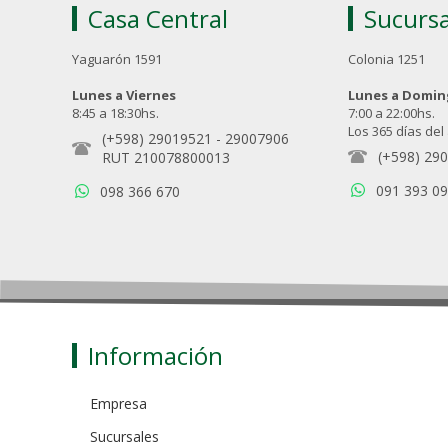
Casa Central
Sucursa
Yaguarón 1591
Colonia 1251
Lunes a Viernes
Lunes a Domi
8:45 a 18:30hs.
7:00 a 22:00hs.
Los 365 días del
(+598) 29019521
-
29007906
(+598) 29
RUT 210078800013
091 393 0
098 366 670
Información
Empresa
Sucursales